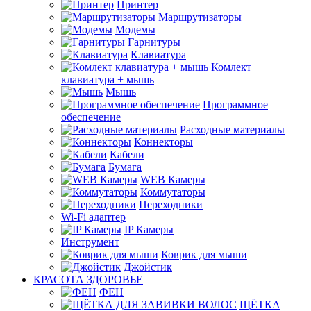
Принтер
Маршрутизаторы
Модемы
Гарнитуры
Клавиатура
Комлект
клавиатура + мышь
Мышь
Программное
обеспечение
Расходные материалы
Коннекторы
Кабели
Бумага
WEB Камеры
Коммутаторы
Переходники
Wi-Fi адаптер
IP Камеры
Инструмент
Коврик для мыши
Джойстик
КРАСОТА ЗДОРОВЬЕ
ФЕН
ЩЁТКА