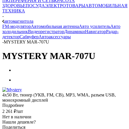
ПК
ПЕРЕФЕРИЯ И СЕТЬ
КРАСОТА
ЗДОРОВЬЕ
ПОСУДА
ЭЛЕКТРОТОВАРЫ
АВТОМОБИЛЬНАЯ
ТЕХНИКА
-
автомагнитола
FM-модулятор
Автомобильная антенна
Авто усилитель
Авто
холодильник
Видеорегистратор
Динамики
Навигатор
Радар-
детектор
Сабвуфер
Автоаксессуары
-
MYSTERY MAR-707U
MYSTERY MAR-707U
4x50 Вт, тюнер (УКВ, FM, СВ), MP3, WMA, разъем USB,
монохромный дисплей
Подробнее
2 261
₽
/шт
Нет в наличии
Нашли дешевле?
Поделиться