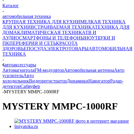
-
Каталог
-
автомобильная техника
КРУПНАЯ ТЕХНИКА ДЛЯ КУХНИ
МЕЛКАЯ ТЕХНИКА
ДЛЯ КУХНИ
ВСТРАИВАЕМАЯ ТЕХНИКА
ТЕХНИКА ДЛЯ
ДОМА
КЛИМАТИЧЕСКАЯ ТЕХНИКА
ТВ И
AУДИО
СМАРТФОНЫ И ТЕЛЕФОНЫ
НОУТБУКИ И
ПК
ПЕРЕФЕРИЯ И СЕТЬ
КРАСОТА
ЗДОРОВЬЕ
ПОСУДА
ЭЛЕКТРОТОВАРЫ
АВТОМОБИЛЬНАЯ
ТЕХНИКА
-
автоаксессуары
Автомагнитола
FM-модулятор
Автомобильная антенна
Авто
усилитель
Авто
холодильник
Видеорегистратор
Динамики
Навигатор
Радар-
детектор
Сабвуфер
-
MYSTERY MMPC-1000RF
MYSTERY MMPC-1000RF