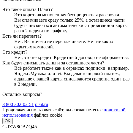
Что такое оплата Плайт?
Это короткая мгновенная беспроцентная рассрочка.
Вы оплачиваете сразу только
25
%, а оставшиеся части
будут списываться автоматически с привязанной карты
раз в 2 недели
по графику.
Есть ли переплата?
Нет. Вы ничего не переплачиваете. Нет никаких
скрытых комиссий.
Это кредит?
Нет, это не кредит. Кредитный договор не оформляется.
Как будут списывать деньги за оставшиеся части?
Всё работает также как в сервисах подписки, например,
Яндекс.Музыка или ivi. Вы делаете первый платёж,
а дальше с вашей карты списываются средства один
раз
в 2 недели
.
Остались вопросы?
8 800 302-02-51
plait.ru
Продолжая использовать сайт, вы соглашаетесь с
политикой
использования
файлов cookie.
OK
G-JZW8CBZQ45