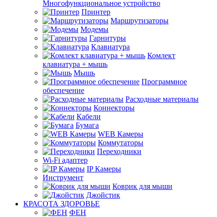
Многофункциональное устройство
Принтер
Маршрутизаторы
Модемы
Гарнитуры
Клавиатура
Комлект
клавиатура + мышь
Мышь
Программное
обеспечение
Расходные материалы
Коннекторы
Кабели
Бумага
WEB Камеры
Коммутаторы
Переходники
Wi-Fi адаптер
IP Камеры
Инструмент
Коврик для мыши
Джойстик
КРАСОТА ЗДОРОВЬЕ
ФЕН