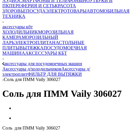
AУДИО
СМАРТФОНЫ И ТЕЛЕФОНЫ
НОУТБУКИ И
ПК
ПЕРЕФЕРИЯ И СЕТЬ
КРАСОТА
ЗДОРОВЬЕ
ПОСУДА
ЭЛЕКТРОТОВАРЫ
АВТОМОБИЛЬНАЯ
ТЕХНИКА
-
аксессуары кбт
ХОЛОДИЛЬНИК
МОРОЗИЛЬНАЯ
КАМЕРА
МОРОЗИЛЬНЫЙ
ЛАРЬ
ЭЛЕКТРОПЛИТА
НАСТОЛЬНЫЕ
ПЛИТЫ
ВЫТЯЖКА
ПОСУДОМОЕЧНАЯ
МАШИНА
АКСЕССУАРЫ КБТ
-
аксессуары для посудомоечных машин
Аксессуары д/холодильников
Аксессуары д/
электроплит
ФИЛЬТР ДЛЯ ВЫТЯЖКИ
-
Соль для ПММ Vaily 306027
Соль для ПММ Vaily 306027
Соль для ПММ Vaily 306027