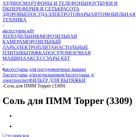
AУДИО
СМАРТФОНЫ И ТЕЛЕФОНЫ
НОУТБУКИ И
ПК
ПЕРЕФЕРИЯ И СЕТЬ
КРАСОТА
ЗДОРОВЬЕ
ПОСУДА
ЭЛЕКТРОТОВАРЫ
АВТОМОБИЛЬНАЯ
ТЕХНИКА
-
аксессуары кбт
ХОЛОДИЛЬНИК
МОРОЗИЛЬНАЯ
КАМЕРА
МОРОЗИЛЬНЫЙ
ЛАРЬ
ЭЛЕКТРОПЛИТА
НАСТОЛЬНЫЕ
ПЛИТЫ
ВЫТЯЖКА
ПОСУДОМОЕЧНАЯ
МАШИНА
АКСЕССУАРЫ КБТ
-
аксессуары для посудомоечных машин
Аксессуары д/холодильников
Аксессуары д/
электроплит
ФИЛЬТР ДЛЯ ВЫТЯЖКИ
-
Соль для ПММ Topper (3309)
Соль для ПММ Topper (3309)