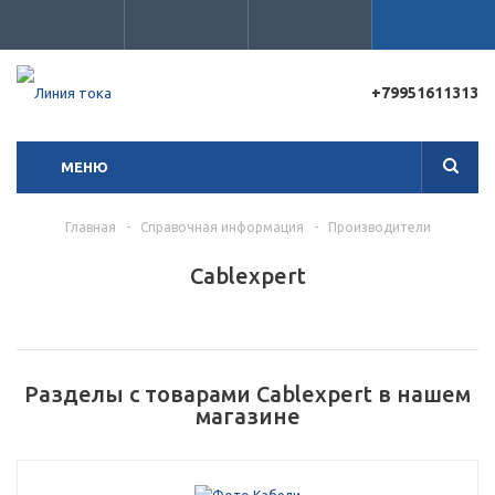
+79951611313
Для клиентов всех банков
МЕНЮ
Разбейте
оплату
на части
Главная
-
Справочная информация
-
Производители
без переплат
Cablexpert
График платежей
Разделы с товарами Cablexpert в нашем
Сегодня
магазине
25
%