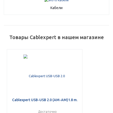
Кабели
Добавляйте товары
в корзину
Оплачивайте сегодня только
Товары Cablexpert в нашем магазине
25
% картой любого банка
Получайте товар
выбранный способом
Оставшиеся
75
% будут
списываться
с вашей карты
по
25
%
каждые 2 недели
Cablexpert USB-USB 2.0 (AM-AM)1.8 m.
Достаточно
Подробнее