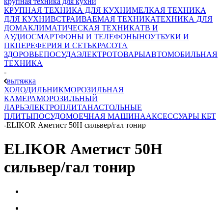
крупная техника для кухни
КРУПНАЯ ТЕХНИКА ДЛЯ КУХНИ
МЕЛКАЯ ТЕХНИКА
ДЛЯ КУХНИ
ВСТРАИВАЕМАЯ ТЕХНИКА
ТЕХНИКА ДЛЯ
ДОМА
КЛИМАТИЧЕСКАЯ ТЕХНИКА
ТВ И
AУДИО
СМАРТФОНЫ И ТЕЛЕФОНЫ
НОУТБУКИ И
ПК
ПЕРЕФЕРИЯ И СЕТЬ
КРАСОТА
ЗДОРОВЬЕ
ПОСУДА
ЭЛЕКТРОТОВАРЫ
АВТОМОБИЛЬНАЯ
ТЕХНИКА
-
вытяжка
ХОЛОДИЛЬНИК
МОРОЗИЛЬНАЯ
КАМЕРА
МОРОЗИЛЬНЫЙ
ЛАРЬ
ЭЛЕКТРОПЛИТА
НАСТОЛЬНЫЕ
ПЛИТЫ
ПОСУДОМОЕЧНАЯ МАШИНА
АКСЕССУАРЫ КБТ
-
ELIKOR Аметист 50Н сильвер/гал тонир
ELIKOR Аметист 50Н
сильвер/гал тонир