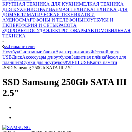
КРУПНАЯ ТЕХНИКА ДЛЯ КУХНИ
МЕЛКАЯ ТЕХНИКА
ДЛЯ КУХНИ
ВСТРАИВАЕМАЯ ТЕХНИКА
ТЕХНИКА ДЛЯ
ДОМА
КЛИМАТИЧЕСКАЯ ТЕХНИКА
ТВ И
AУДИО
СМАРТФОНЫ И ТЕЛЕФОНЫ
НОУТБУКИ И
ПК
ПЕРЕФЕРИЯ И СЕТЬ
КРАСОТА
ЗДОРОВЬЕ
ПОСУДА
ЭЛЕКТРОТОВАРЫ
АВТОМОБИЛЬНАЯ
ТЕХНИКА
-
ssd накопители
Ноутбук
Системные блоки
Адаптер питания
Жёсткий диск
USB
Диск
Аксессуары д/ноутбуков
Защитная плёнка
Чехол для
планшета
Сумки для ноутбуков
ФЛЕШ USB
Карта памяти
-
SSD Samsung 250Gb SATA III 2.5"
SSD Samsung 250Gb SATA III
2.5"