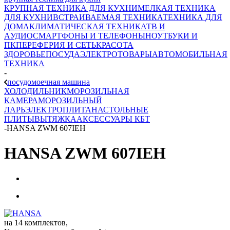
КРУПНАЯ ТЕХНИКА ДЛЯ КУХНИ
МЕЛКАЯ ТЕХНИКА
ДЛЯ КУХНИ
ВСТРАИВАЕМАЯ ТЕХНИКА
ТЕХНИКА ДЛЯ
ДОМА
КЛИМАТИЧЕСКАЯ ТЕХНИКА
ТВ И
AУДИО
СМАРТФОНЫ И ТЕЛЕФОНЫ
НОУТБУКИ И
ПК
ПЕРЕФЕРИЯ И СЕТЬ
КРАСОТА
ЗДОРОВЬЕ
ПОСУДА
ЭЛЕКТРОТОВАРЫ
АВТОМОБИЛЬНАЯ
ТЕХНИКА
-
посудомоечная машина
ХОЛОДИЛЬНИК
МОРОЗИЛЬНАЯ
КАМЕРА
МОРОЗИЛЬНЫЙ
ЛАРЬ
ЭЛЕКТРОПЛИТА
НАСТОЛЬНЫЕ
ПЛИТЫ
ВЫТЯЖКА
АКСЕССУАРЫ КБТ
-
HANSA ZWM 607IEH
HANSA ZWM 607IEH
на 14 комплектов,