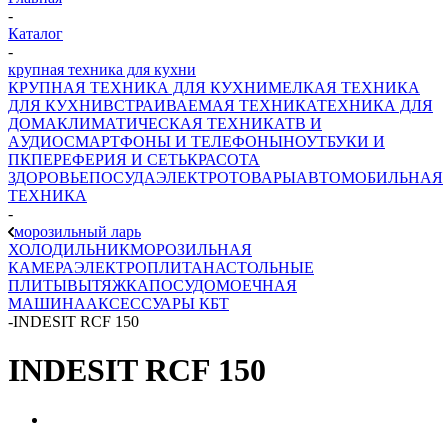
-
Каталог
-
крупная техника для кухни
КРУПНАЯ ТЕХНИКА ДЛЯ КУХНИ
МЕЛКАЯ ТЕХНИКА
ДЛЯ КУХНИ
ВСТРАИВАЕМАЯ ТЕХНИКА
ТЕХНИКА ДЛЯ
ДОМА
КЛИМАТИЧЕСКАЯ ТЕХНИКА
ТВ И
AУДИО
СМАРТФОНЫ И ТЕЛЕФОНЫ
НОУТБУКИ И
ПК
ПЕРЕФЕРИЯ И СЕТЬ
КРАСОТА
ЗДОРОВЬЕ
ПОСУДА
ЭЛЕКТРОТОВАРЫ
АВТОМОБИЛЬНАЯ
ТЕХНИКА
-
морозильный ларь
ХОЛОДИЛЬНИК
МОРОЗИЛЬНАЯ
КАМЕРА
ЭЛЕКТРОПЛИТА
НАСТОЛЬНЫЕ
ПЛИТЫ
ВЫТЯЖКА
ПОСУДОМОЕЧНАЯ
МАШИНА
АКСЕССУАРЫ КБТ
-
INDESIT RCF 150
INDESIT RCF 150