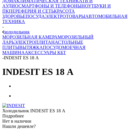
ДОМА
КЛИМАТИЧЕСКАЯ ТЕХНИКА
ТВ И
AУДИО
СМАРТФОНЫ И ТЕЛЕФОНЫ
НОУТБУКИ И
ПК
ПЕРЕФЕРИЯ И СЕТЬ
КРАСОТА
ЗДОРОВЬЕ
ПОСУДА
ЭЛЕКТРОТОВАРЫ
АВТОМОБИЛЬНАЯ
ТЕХНИКА
-
холодильник
МОРОЗИЛЬНАЯ КАМЕРА
МОРОЗИЛЬНЫЙ
ЛАРЬ
ЭЛЕКТРОПЛИТА
НАСТОЛЬНЫЕ
ПЛИТЫ
ВЫТЯЖКА
ПОСУДОМОЕЧНАЯ
МАШИНА
АКСЕССУАРЫ КБТ
-
INDESIT ES 18 А
INDESIT ES 18 А
Холодильник INDESIT ES 18 А
Подробнее
Нет в наличии
Нашли дешевле?