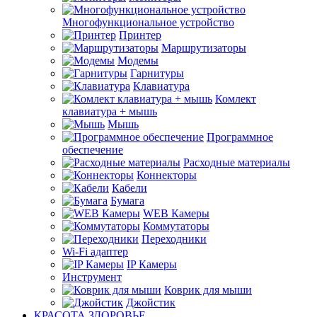
Многофункциональное устройство
Принтер
Маршрутизаторы
Модемы
Гарнитуры
Клавиатура
Комлект
клавиатура + мышь
Мышь
Программное
обеспечение
Расходные материалы
Коннекторы
Кабели
Бумага
WEB Камеры
Коммутаторы
Переходники
Wi-Fi адаптер
IP Камеры
Инструмент
Коврик для мыши
Джойстик
КРАСОТА ЗДОРОВЬЕ