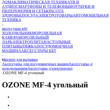
ДОМА
КЛИМАТИЧЕСКАЯ ТЕХНИКА
ТВ И
AУДИО
СМАРТФОНЫ И ТЕЛЕФОНЫ
НОУТБУКИ И
ПК
ПЕРЕФЕРИЯ И СЕТЬ
КРАСОТА
ЗДОРОВЬЕ
ПОСУДА
ЭЛЕКТРОТОВАРЫ
АВТОМОБИЛЬНАЯ
ТЕХНИКА
-
аксессуары кбт
ХОЛОДИЛЬНИК
МОРОЗИЛЬНАЯ
КАМЕРА
МОРОЗИЛЬНЫЙ
ЛАРЬ
ЭЛЕКТРОПЛИТА
НАСТОЛЬНЫЕ
ПЛИТЫ
ВЫТЯЖКА
ПОСУДОМОЕЧНАЯ
МАШИНА
АКСЕССУАРЫ КБТ
-
фильтр для вытяжки
Аксессуары для посудомоечных машин
Аксессуары д/
холодильников
Аксессуары д/электроплит
-
OZONE MF-4 угольный
OZONE MF-4 угольный