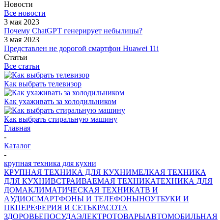
Новости
Все новости
3 мая 2023
Почему ChatGPT генерирует небылицы?
3 мая 2023
Представлен не дорогой смартфон Huawei 11i
Статьи
Все статьи
Как выбрать телевизор
Как ухаживать за холодильником
Как выбрать стиральную машину
Главная
-
Каталог
-
крупная техника для кухни
КРУПНАЯ ТЕХНИКА ДЛЯ КУХНИ
МЕЛКАЯ ТЕХНИКА
ДЛЯ КУХНИ
ВСТРАИВАЕМАЯ ТЕХНИКА
ТЕХНИКА ДЛЯ
ДОМА
КЛИМАТИЧЕСКАЯ ТЕХНИКА
ТВ И
AУДИО
СМАРТФОНЫ И ТЕЛЕФОНЫ
НОУТБУКИ И
ПК
ПЕРЕФЕРИЯ И СЕТЬ
КРАСОТА
ЗДОРОВЬЕ
ПОСУДА
ЭЛЕКТРОТОВАРЫ
АВТОМОБИЛЬНАЯ