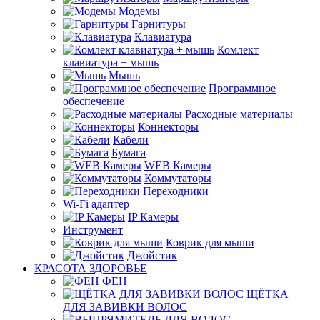
Модемы
Гарнитуры
Клавиатура
Комлект
клавиатура + мышь
Мышь
Программное
обеспечение
Расходные материалы
Коннекторы
Кабели
Бумага
WEB Камеры
Коммутаторы
Переходники
Wi-Fi адаптер
IP Камеры
Инструмент
Коврик для мыши
Джойстик
КРАСОТА ЗДОРОВЬЕ
ФЕН
ЩЁТКА
ДЛЯ ЗАВИВКИ ВОЛОС