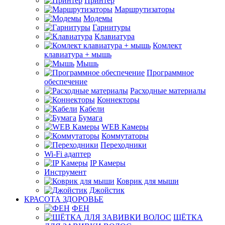
Принтер
Маршрутизаторы
Модемы
Гарнитуры
Клавиатура
Комлект
клавиатура + мышь
Мышь
Программное
обеспечение
Расходные материалы
Коннекторы
Кабели
Бумага
WEB Камеры
Коммутаторы
Переходники
Wi-Fi адаптер
IP Камеры
Инструмент
Коврик для мыши
Джойстик
КРАСОТА ЗДОРОВЬЕ
ФЕН
ЩЁТКА