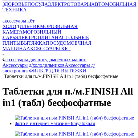
ЗДОРОВЬЕ
ПОСУДА
ЭЛЕКТРОТОВАРЫ
АВТОМОБИЛЬНАЯ
ТЕХНИКА
-
аксессуары кбт
ХОЛОДИЛЬНИК
МОРОЗИЛЬНАЯ
КАМЕРА
МОРОЗИЛЬНЫЙ
ЛАРЬ
ЭЛЕКТРОПЛИТА
НАСТОЛЬНЫЕ
ПЛИТЫ
ВЫТЯЖКА
ПОСУДОМОЕЧНАЯ
МАШИНА
АКСЕССУАРЫ КБТ
-
аксессуары для посудомоечных машин
Аксессуары д/холодильников
Аксессуары д/
электроплит
ФИЛЬТР ДЛЯ ВЫТЯЖКИ
-
Таблетки для п./м.FINISH All in1 (табл) бесфосфатные
Таблетки для п./м.FINISH All
in1 (табл) бесфосфатные