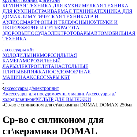
крупная техника для кухни
КРУПНАЯ ТЕХНИКА ДЛЯ КУХНИ
МЕЛКАЯ ТЕХНИКА
ДЛЯ КУХНИ
ВСТРАИВАЕМАЯ ТЕХНИКА
ТЕХНИКА ДЛЯ
ДОМА
КЛИМАТИЧЕСКАЯ ТЕХНИКА
ТВ И
AУДИО
СМАРТФОНЫ И ТЕЛЕФОНЫ
НОУТБУКИ И
ПК
ПЕРЕФЕРИЯ И СЕТЬ
КРАСОТА
ЗДОРОВЬЕ
ПОСУДА
ЭЛЕКТРОТОВАРЫ
АВТОМОБИЛЬНАЯ
ТЕХНИКА
-
аксессуары кбт
ХОЛОДИЛЬНИК
МОРОЗИЛЬНАЯ
КАМЕРА
МОРОЗИЛЬНЫЙ
ЛАРЬ
ЭЛЕКТРОПЛИТА
НАСТОЛЬНЫЕ
ПЛИТЫ
ВЫТЯЖКА
ПОСУДОМОЕЧНАЯ
МАШИНА
АКСЕССУАРЫ КБТ
-
аксессуары д/электроплит
Аксессуары для посудомоечных машин
Аксессуары д/
холодильников
ФИЛЬТР ДЛЯ ВЫТЯЖКИ
-
Ср-во с силиконом для ст\керамики DOMAL DOMAX 250мл
Ср-во с силиконом для
ст\керамики DOMAL